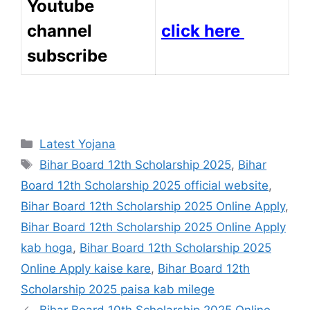
Youtube
channel
click here
subscribe
Categories
Latest Yojana
Tags
Bihar Board 12th Scholarship 2025
,
Bihar
Board 12th Scholarship 2025 official website
,
Bihar Board 12th Scholarship 2025 Online Apply
,
Bihar Board 12th Scholarship 2025 Online Apply
kab hoga
,
Bihar Board 12th Scholarship 2025
Online Apply kaise kare
,
Bihar Board 12th
Scholarship 2025 paisa kab milege
Bihar Board 10th Scholarship 2025 Online