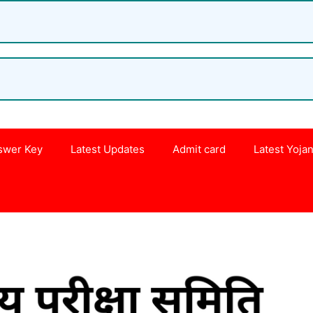
swer Key
Latest Updates
Admit card
Latest Yoja
s