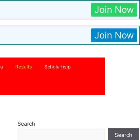
Join Now
Join Now
na
Results
Scholarhsip
Search
Search