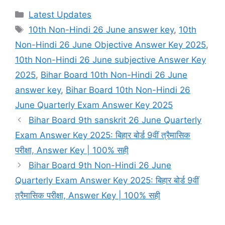
Categories
Latest Updates
Tags
10th Non-Hindi 26 June answer key
,
10th
Non-Hindi 26 June Objective Answer Key 2025
,
10th Non-Hindi 26 June subjective Answer Key
2025
,
Bihar Board 10th Non-Hindi 26 June
answer key
,
Bihar Board 10th Non-Hindi 26
June Quarterly Exam Answer Key 2025
Bihar Board 9th sanskrit 26 June Quarterly
Exam Answer Key 2025: बिहार बोर्ड 9वीं त्रैमासिक
परीक्षा, Answer Key | 100% सही
Bihar Board 9th Non-Hindi 26 June
Quarterly Exam Answer Key 2025: बिहार बोर्ड 9वीं
त्रैमासिक परीक्षा, Answer Key | 100% सही