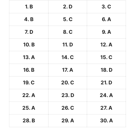
1. B
2. D
3. C
4. B
5. C
6. A
7. D
8. C
9. A
10. B
11. D
12. A
13. A
14. C
15. C
16. B
17. A
18. D
19. C
20. C
21. D
22. A
23. D
24. A
25. A
26. C
27. A
28. B
29. A
30. A