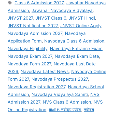
Tags
Class 6 Admission 2027
,
Jawahar Navodaya
Admission
,
Jawahar Navodaya Vidyalaya
,
JNVST 2027
,
JNVST Class 6
,
JNVST Hindi
,
JNVST Notification 2027
,
JNVST Online Apply
,
Navodaya Admission 2027
,
Navodaya
Application Form
,
Navodaya Class 6 Admission
,
Navodaya Eligibility
,
Navodaya Entrance Exam
,
Navodaya Exam 2027
,
Navodaya Exam Date
,
Navodaya Form 2027
,
Navodaya Last Date
2026
,
Navodaya Latest News
,
Navodaya Online
Form 2027
,
Navodaya Prospectus 2027
,
Navodaya Registration 2027
,
Navodaya School
Admission
,
Navodaya Vidyalaya Samiti
,
NVS
Admission 2027
,
NVS Class 6 Admission
,
NVS
Online Registration
,
कक्षा 6 नवोदय प्रवेश
,
नवोदय