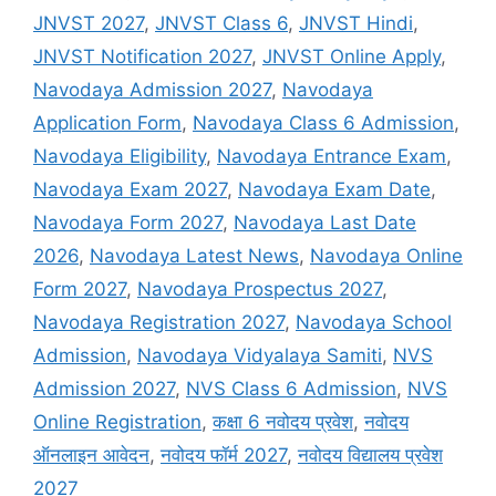
JNVST 2027
,
JNVST Class 6
,
JNVST Hindi
,
JNVST Notification 2027
,
JNVST Online Apply
,
Navodaya Admission 2027
,
Navodaya
Application Form
,
Navodaya Class 6 Admission
,
Navodaya Eligibility
,
Navodaya Entrance Exam
,
Navodaya Exam 2027
,
Navodaya Exam Date
,
Navodaya Form 2027
,
Navodaya Last Date
2026
,
Navodaya Latest News
,
Navodaya Online
Form 2027
,
Navodaya Prospectus 2027
,
Navodaya Registration 2027
,
Navodaya School
Admission
,
Navodaya Vidyalaya Samiti
,
NVS
Admission 2027
,
NVS Class 6 Admission
,
NVS
Online Registration
,
कक्षा 6 नवोदय प्रवेश
,
नवोदय
ऑनलाइन आवेदन
,
नवोदय फॉर्म 2027
,
नवोदय विद्यालय प्रवेश
2027