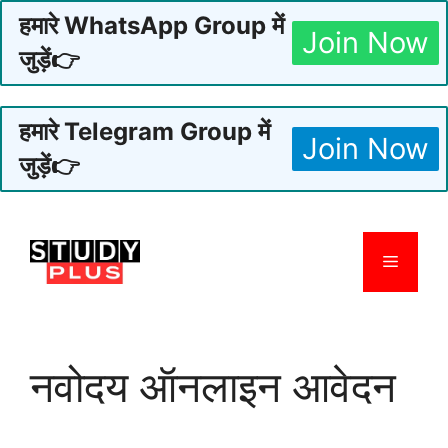
हमारे WhatsApp Group में
Join Now
जुड़ें👉
हमारे Telegram Group में
Join Now
जुड़ें👉
Skip
to
Menu
content
नवोदय ऑनलाइन आवेदन