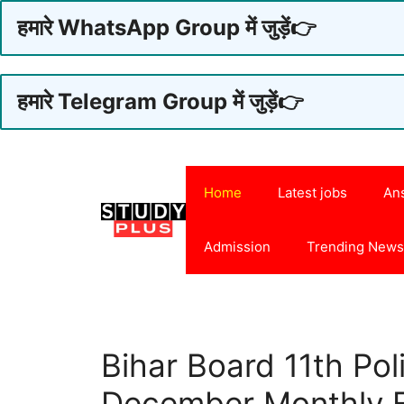
हमारे WhatsApp Group में जुड़ें👉
हमारे Telegram Group में जुड़ें👉
Skip
to
Home
Latest jobs
An
content
Admission
Trending New
Bihar Board 11th Pol
December Monthly 