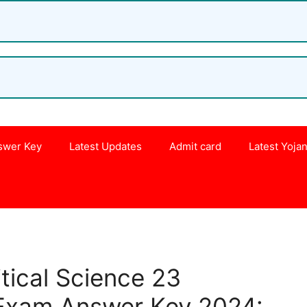
swer Key
Latest Updates
Admit card
Latest Yoja
s
itical Science 23
Exam Answer Key 2024: