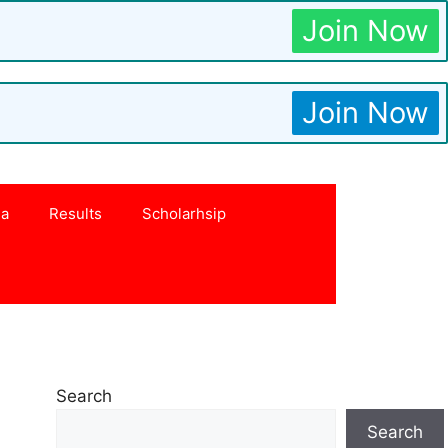
Join Now
Join Now
na
Results
Scholarhsip
Search
Search