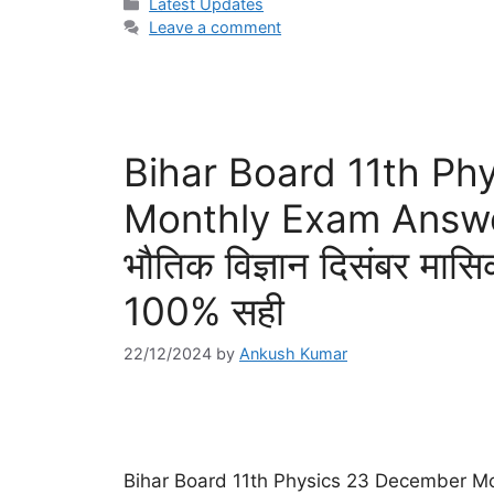
Categories
Latest Updates
Leave a comment
Bihar Board 11th P
Monthly Exam Answer K
भौतिक विज्ञान दिसंबर मास
100% सही
22/12/2024
by
Ankush Kumar
Bihar Board 11th Physics 23 December Mont