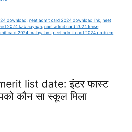
2024 download
,
neet admit card 2024 download link
,
neet
card 2024 kab aayega
,
neet admit card 2024 kaise
dmit card 2024 malayalam
,
neet admit card 2024 problem
,
erit list date: इंटर फास्ट
 आपको कौन सा स्कूल मिला