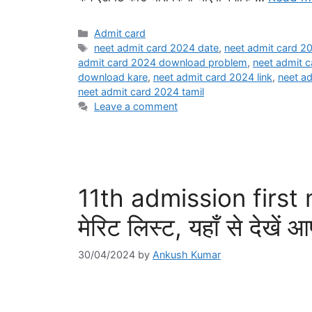
Categories
Admit card
Tags
neet admit card 2024 date
,
neet admit card 
admit card 2024 download problem
,
neet admit 
download kare
,
neet admit card 2024 link
,
neet a
neet admit card 2024 tamil
Leave a comment
11th admission first m
मेरिट लिस्ट, यहाँ से देखें
30/04/2024
by
Ankush Kumar