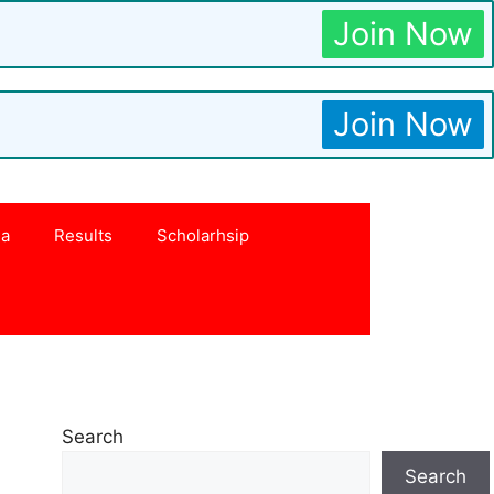
Join Now
Join Now
na
Results
Scholarhsip
Search
Search