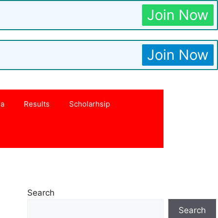
Join Now
Join Now
na
Results
Scholarhsip
Search
Search